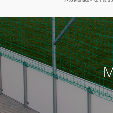
7700 Mohács – Kórház utc
M