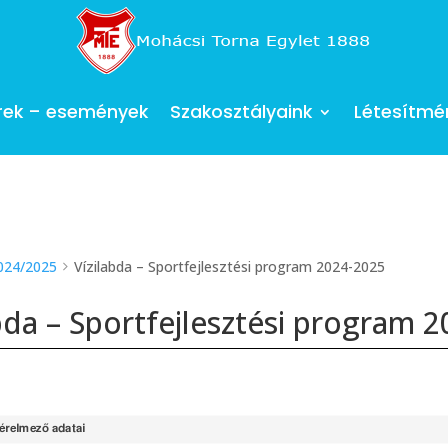
rek – események
Szakosztályaink
Létesítmé
024/2025
Vízilabda – Sportfejlesztési program 2024-2025
bda – Sportfejlesztési program 