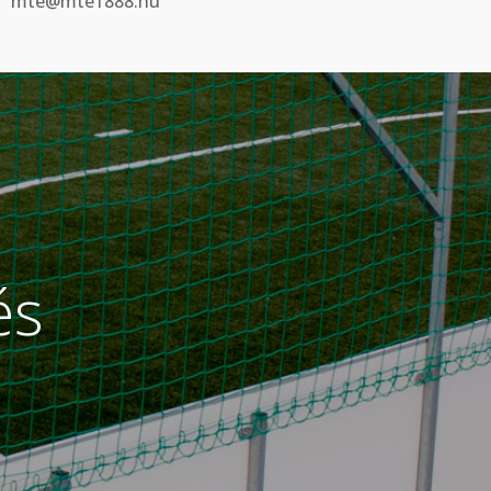
mte@mte1888.hu
és