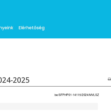
nyeink
Elérhetőség
2024-2025