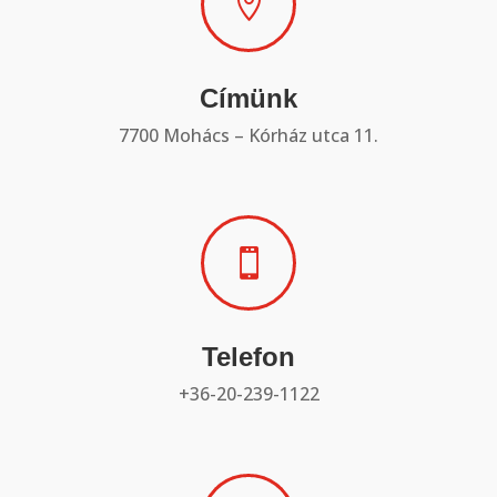

Címünk
7700 Mohács – Kórház utca 11.

Telefon
+36-20-239-1122