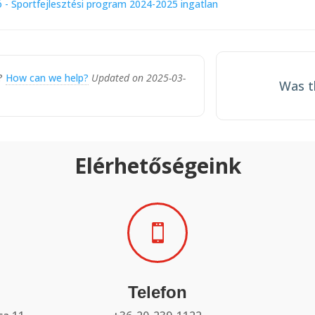
- Sportfejlesztési program 2024-2025 ingatlan
ion
k?
How can we help?
Updated on 2025-03-
Was th
Elérhetőségeink

Telefon