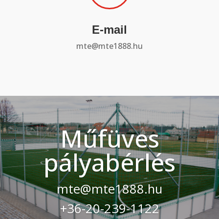
E-mail
mte@mte1888.hu
Műfüves
pályabérlés
mte@mte1888.hu
+36-20-239-1122