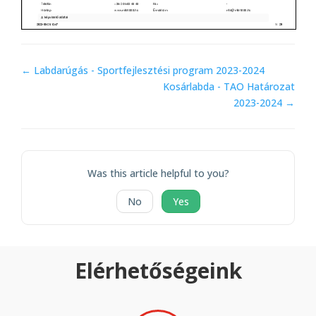
Doc
← Labdarúgás - Sportfejlesztési program 2023-2024
navigation
Kosárlabda - TAO Határozat
2023-2024 →
Was this article helpful to you?
No
Yes
Elérhetőségeink