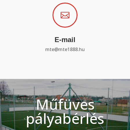

E-mail
mte@mte1888.hu
Műfüves
pályabérlés