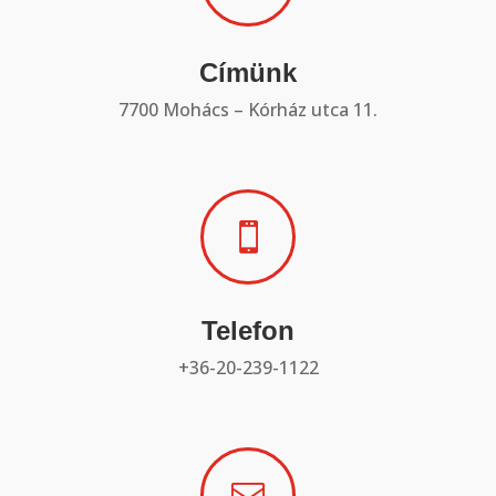
Címünk
7700 Mohács – Kórház utca 11.

Telefon
+36-20-239-1122
