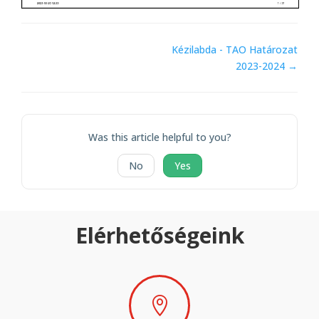
Doc
Kézilabda - TAO Határozat
navigation
2023-2024 →
Was this article helpful to you?
No
Yes
Elérhetőségeink
