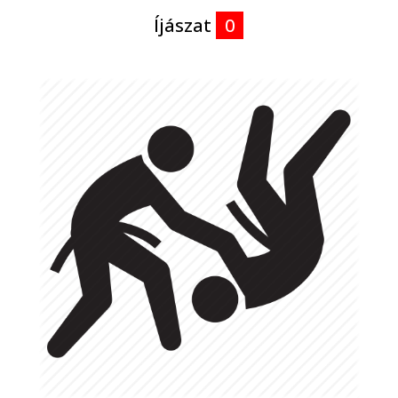
Íjászat
0