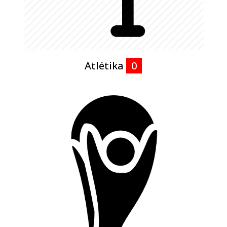
Atlétika
0