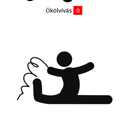
Ökölvívás
0