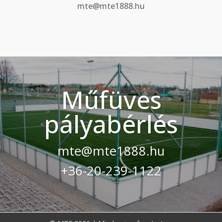
mte@mte1888.hu
Műfüves
pályabérlés
mte@mte1888.hu
+36-20-239-1122