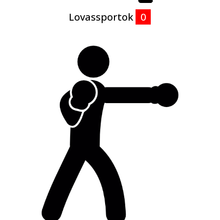
Lovassportok
0