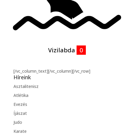
Vizilabda
0
[/vc_column_text][/vc_column][/vc_row]
Híreink
Asztalitenisz
Atlétika
Evezés
Íjászat
Judo
Karate