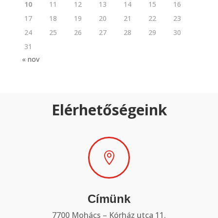
10
11
12
13
14
15
16
17
18
19
20
21
22
23
24
25
26
27
28
29
30
31
« nov
Elérhetőségeink

Címünk
7700 Mohács – Kórház utca 11.