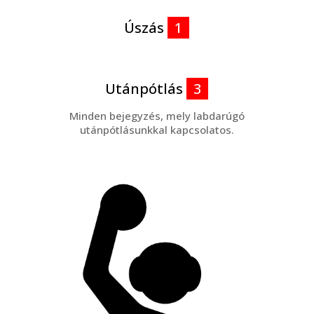
Úszás
1
Utánpótlás
3
Minden bejegyzés, mely labdarúgó
utánpótlásunkkal kapcsolatos.