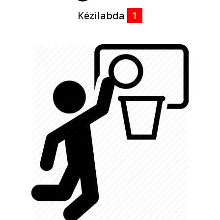
Kézilabda
1