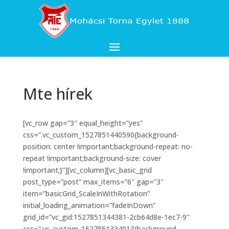
Mte hírek
[vc_row gap=”3″ equal_height=”yes”
css=”.vc_custom_1527851440590{background-
position: center !important;background-repeat: no-
repeat !important;background-size: cover
!important;}”][vc_column][vc_basic_grid
post_type=”post” max_items=”6″ gap=”3″
item=”basicGrid_ScaleInWithRotation”
initial_loading_animation=”fadeInDown”
grid_id=”vc_gid:1527851344381-2cb64d8e-1ec7-9″
css=”.vc_custom_1527851334913{background-