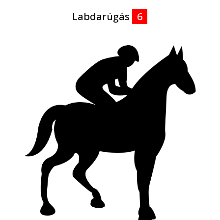
Labdarúgás
6