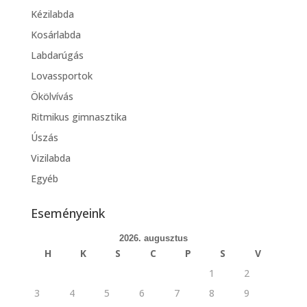
Kézilabda
Kosárlabda
Labdarúgás
Lovassportok
Ökölvívás
Ritmikus gimnasztika
Úszás
Vizilabda
Egyéb
Eseményeink
2026. augusztus
H
K
S
C
P
S
V
1
2
3
4
5
6
7
8
9