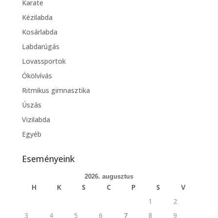
Karate
Kézilabda
Kosárlabda
Labdarúgás
Lovassportok
Ökölvívás
Ritmikus gimnasztika
Úszás
Vizilabda
Egyéb
Eseményeink
2026. augusztus
H
K
S
C
P
S
V
1
2
3
4
5
6
7
8
9