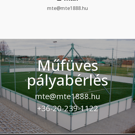
mte@mte1888.hu
Műfüves
pályabérlés
mte@mte1888.hu
+36-20-239-1122