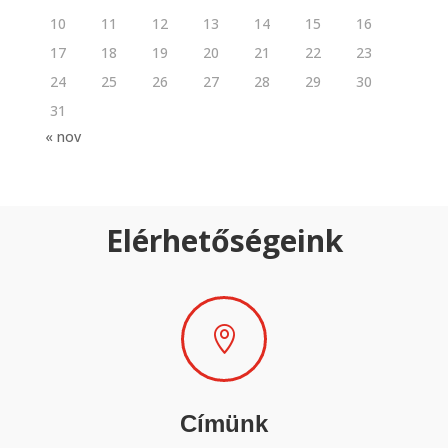
10
11
12
13
14
15
16
17
18
19
20
21
22
23
24
25
26
27
28
29
30
31
« nov
Elérhetőségeink

Címünk