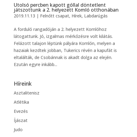
Utolsó percben kapott góllal döntetlent
játszottunk a 2. helyezett Komló otthonában
2019.11.13
|
Felnőtt csapat
,
Hírek
,
Labdarúgás
A forduló rangadóján a 2. helyezett Komlóhoz
látogattunk. Jó, izgalmas mérkőzésre volt kilátás.
Felázott talajon léptünk pályára Komlón, melyen a
hazaiak kezdtek jobban, Tukerics révén a kapufát is
eltalálták, de Csobánnak is akadt dolga az elején.
Ezután egyre inkább...
Híreink
Asztalitenisz
Atlétika
Evezés
Íjászat
Judo