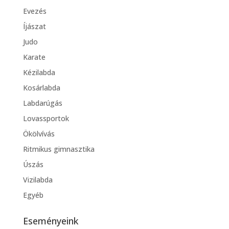
Evezés
Íjászat
Judo
Karate
Kézilabda
Kosárlabda
Labdarúgás
Lovassportok
Ökölvívás
Ritmikus gimnasztika
Úszás
Vizilabda
Egyéb
Eseményeink