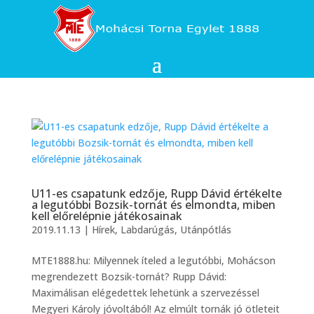
U11-es csapatunk edzője, Rupp Dávid értékelte
a legutóbbi Bozsik-tornát és elmondta, miben
kell előrelépnie játékosainak
2019.11.13
|
Hírek
,
Labdarúgás
,
Utánpótlás
MTE1888.hu: Milyennek íteled a legutóbbi, Mohácson
megrendezett Bozsik-tornát? Rupp Dávid:
Maximálisan elégedettek lehetünk a szervezéssel
Megyeri Károly jóvoltából! Az elmúlt tornák jó ötleteit