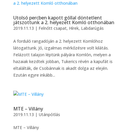
Utolsó percben kapott góllal döntetlent
játszottunk a 2. helyezett Komló otthonában
2019.11.13
|
Felnőtt csapat
,
Hírek
,
Labdarúgás
A forduló rangadóján a 2. helyezett Komlóhoz
látogattunk. Jó, izgalmas mérkőzésre volt kilátás.
Felázott talajon léptünk pályára Komlón, melyen a
hazaiak kezdtek jobban, Tukerics révén a kapufát is
eltalálták, de Csobánnak is akadt dolga az elején.
Ezután egyre inkább...
MTE – Villány
2019.11.13
|
Utánpótlás
MTE – Villány