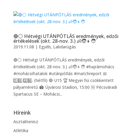
🔴⚪️ Hétvégi UTÁNPÓTLÁS eredmények, edzői
értékelések (okt. 28-nov. 3.) 👶🧒👦🧑
2019.11.08
|
Egyéb
,
Labdarúgás
🔴⚪️ Hétvégi UTÁNPÓTLÁS eredmények, edzői
értékelések (okt. 28-nov. 3.) 👶🧒👦🧑 #hajrámohács
#mohácsifiatalok #utánpótlás #matchreport 📅
1️⃣0️⃣.2️⃣8️⃣. (hétfő) 🔴 U15 🏆 Megyei fiú csökkentett
pályaméretű 🏟 Újvárosi Stadion, 15:00 🆚 Pécsváradi
Spartacus SE – Mohácsi...
Híreink
Asztalitenisz
Atlétika