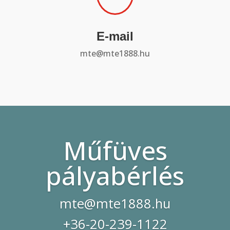
E-mail
mte@mte1888.hu
Műfüves
pályabérlés
mte@mte1888.hu
+36-20-239-1122