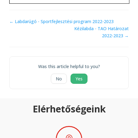
Doc
← Labdarúgó - Sportfejlesztési program 2022-2023
navigation
Kézilabda - TAO Határozat
2022-2023 →
Was this article helpful to you?
No
Yes
Elérhetőségeink