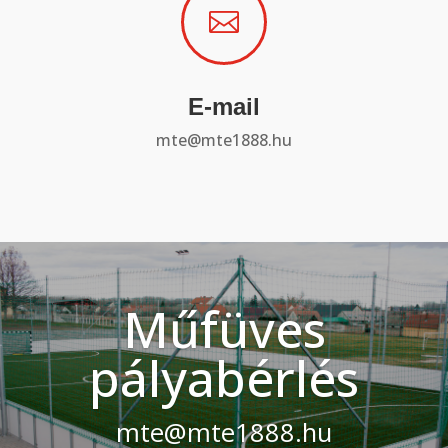

E-mail
mte@mte1888.hu
Műfüves
pályabérlés
mte@mte1888.hu