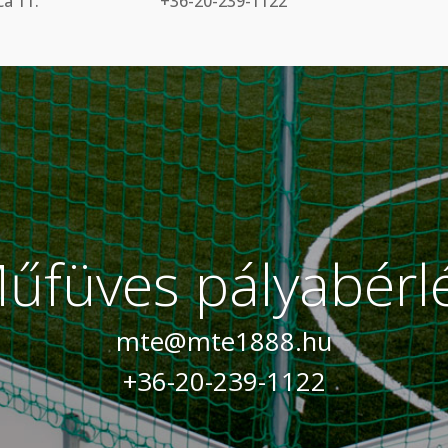
a 11.
+36-20-239-1122
űfüves pályabérl
mte@mte1888.hu
+36-20-239-1122