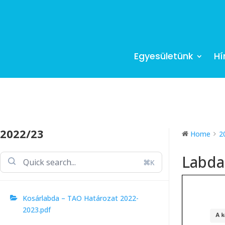
Egyesületünk
Hí
2022/23
Home
2
Labda
⌘K
Kosárlabda – TAO Határozat 2022-
2023.pdf