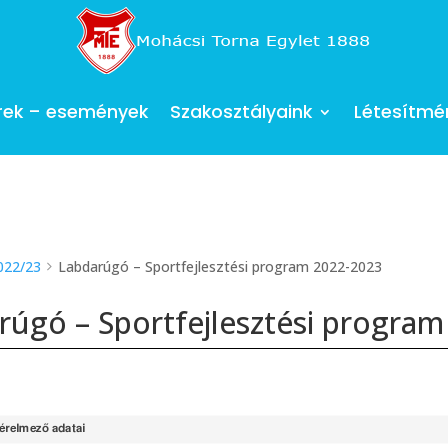
rek – események
Szakosztályaink
Létesítmé
022/23
Labdarúgó – Sportfejlesztési program 2022-2023
rúgó – Sportfejlesztési progra