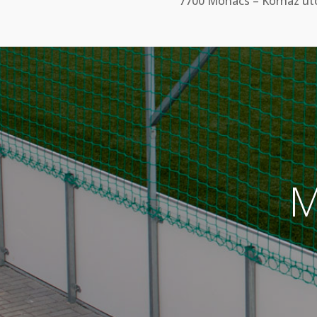
7700 Mohács – Kórház utc
M