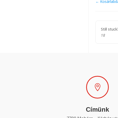
Doc
← Kosárlabda
navigat
Still stuc
18

Címünk