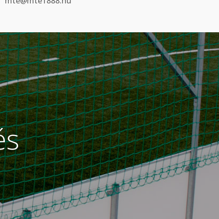
mte@mte1888.hu
és