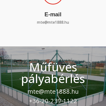
E-mail
mte@mte1888.hu
Műfüves
pályabérlés
mte@mte1888.hu
+36-20-239-1122