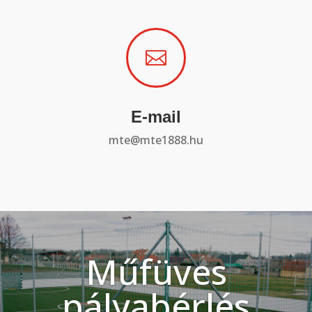

E-mail
mte@mte1888.hu
Műfüves
pályabérlés