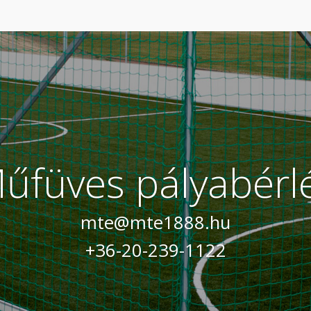
űfüves pályabérl
mte@mte1888.hu
+36-20-239-1122