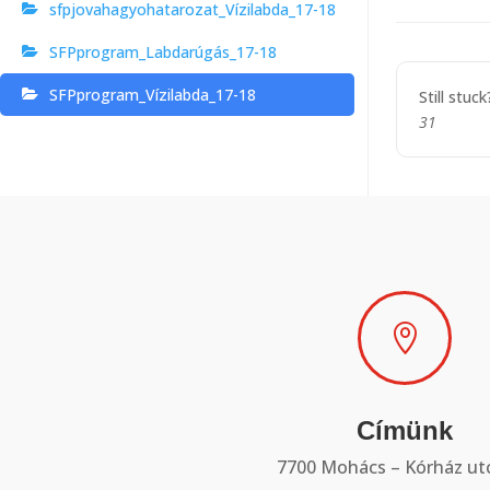
navigat
sfpjovahagyohatarozat_Vízilabda_17-18
SFPprogram_Labdarúgás_17-18
SFPprogram_Vízilabda_17-18
Still stuc
31

Címünk
7700 Mohács – Kórház utc