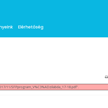
nyeink
Elérhetőség
2017/11/SFPprogram_V%C3%ADzilabda_17-18.pdf".