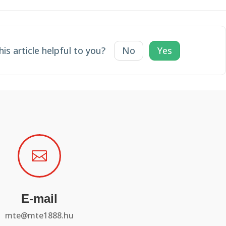
is article helpful to you?
No
Yes

E-mail
mte@mte1888.hu