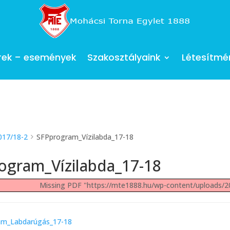
rek – események
Szakosztályaink
Létesítmé
017/18-2
SFPprogram_Vízilabda_17-18
ogram_Vízilabda_17-18
Missing PDF "https://mte1888.hu/wp-content/uploads/
m_Labdarúgás_17-18