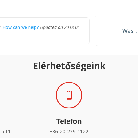
ion
k?
How can we help?
Updated on 2018-01-
Was th
Elérhetőségeink

Telefon
a 11.
+36-20-239-1122