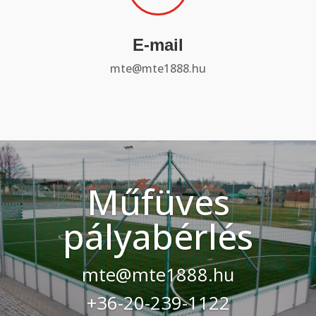
E-mail
mte@mte1888.hu
Műfüves
pályabérlés
mte@mte1888.hu
+36-20-239-1122