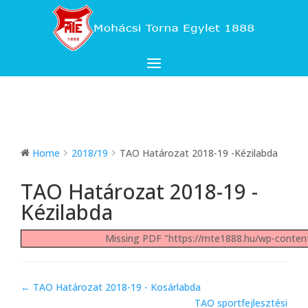
Home
2018/19
TAO Határozat 2018-19 -Kézilabda
TAO Határozat 2018-19 -
Kézilabda
Missing PDF "https://mte1888.hu/wp-conte
Doc
← TAO Határozat 2018-19 - Kosárlabda
navigation
TAO sportfejlesztési