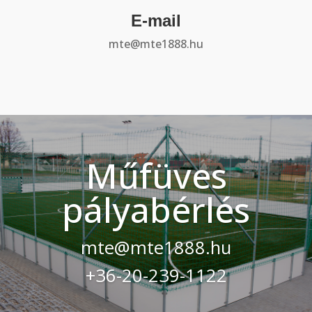
E-mail
mte@mte1888.hu
Műfüves
pályabérlés
mte@mte1888.hu
+36-20-239-1122