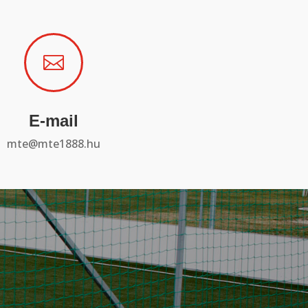

E-mail
mte@mte1888.hu