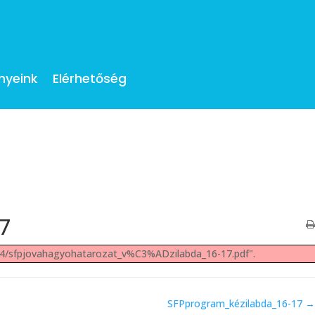
nyeink
Elérhetőség
17
04/sfpjovahagyohatarozat_v%C3%ADzilabda_16-17.pdf".
SFPprogram_kézilabda_16-17 →