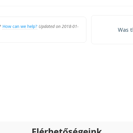
ion
k?
How can we help?
Updated on 2018-01-
Was th
Elérhetőségeink