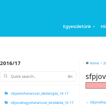
Egyesületünk
Hí
2016/17
Home
2
sfpjo
⌘K
sfpjavitohatarozat_labdarúgás_16-17
Doc
← sfpjovaha
sfpjovahagyohatarozat_kézilabda_16-17