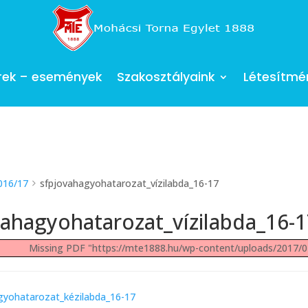
rek – események
Szakosztályaink
Létesítmé
016/17
sfpjovahagyohatarozat_vízilabda_16-17
vahagyohatarozat_vízilabda_16-
Missing PDF "https://mte1888.hu/wp-content/uploads/2017/
gyohatarozat_kézilabda_16-17