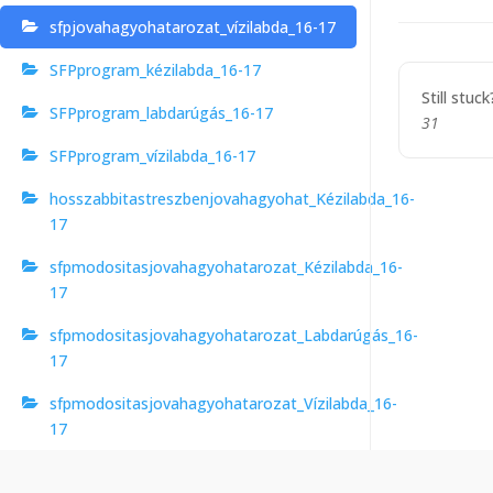
navigat
sfpjovahagyohatarozat_vízilabda_16-17
SFPprogram_kézilabda_16-17
Still stuc
SFPprogram_labdarúgás_16-17
31
SFPprogram_vízilabda_16-17
hosszabbitastreszbenjovahagyohat_Kézilabda_16-
17
sfpmodositasjovahagyohatarozat_Kézilabda_16-
17
sfpmodositasjovahagyohatarozat_Labdarúgás_16-
17
sfpmodositasjovahagyohatarozat_Vízilabda_16-
17