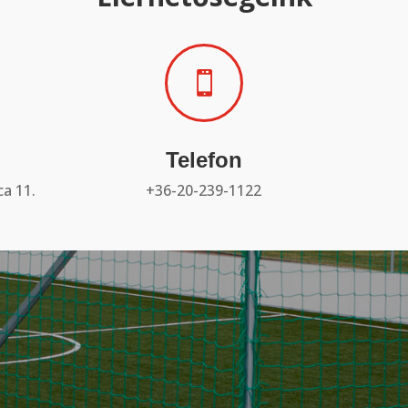

Telefon
a 11.
+36-20-239-1122