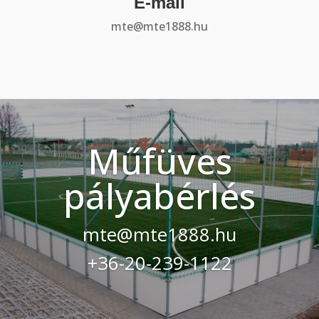
E-mail
mte@mte1888.hu
Műfüves
pályabérlés
mte@mte1888.hu
+36-20-239-1122