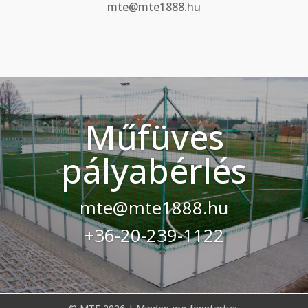
mte@mte1888.hu
Műfüves
pályabérlés
mte@mte1888.hu
+36-20-239-1122