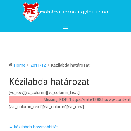
Home
2011/12
Kézilabda határozat
Kézilabda határozat
[vc_row][vc_column][vc_column_text]
Missing PDF "https://mte1888.hu/wp-conte
[/vc_column_text][/vc_column][/vc_row]
Doc
← kézilabda hosszabbítás