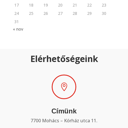
17
18
19
20
21
22
23
24
25
26
27
28
29
30
31
« nov
Elérhetőségeink

Címünk
7700 Mohács – Kórház utca 11.