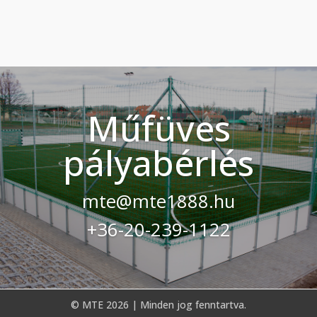
Műfüves
pályabérlés
mte@mte1888.hu
+36-20-239-1122
© MTE 2026 | Minden jog fenntartva.