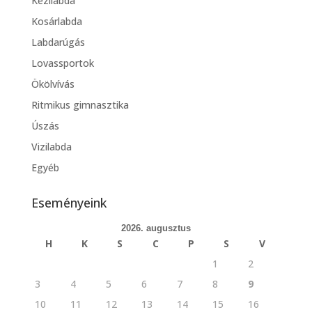
Kézilabda
Kosárlabda
Labdarúgás
Lovassportok
Ökölvívás
Ritmikus gimnasztika
Úszás
Vizilabda
Egyéb
Eseményeink
2026. augusztus
H
K
S
C
P
S
V
1
2
3
4
5
6
7
8
9
10
11
12
13
14
15
16