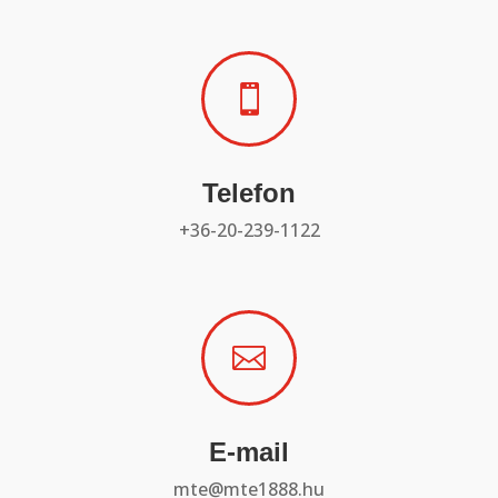

Telefon
+36-20-239-1122

E-mail
mte@mte1888.hu