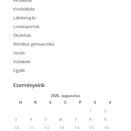
Kézilabda
Kosárlabda
Labdarúgás
Lovassportok
Ökölvívás
Ritmikus gimnasztika
Úszás
Vizilabda
Egyéb
Eseményeink
2026. augusztus
H
K
S
C
P
S
V
1
2
3
4
5
6
7
8
9
10
11
12
13
14
15
16