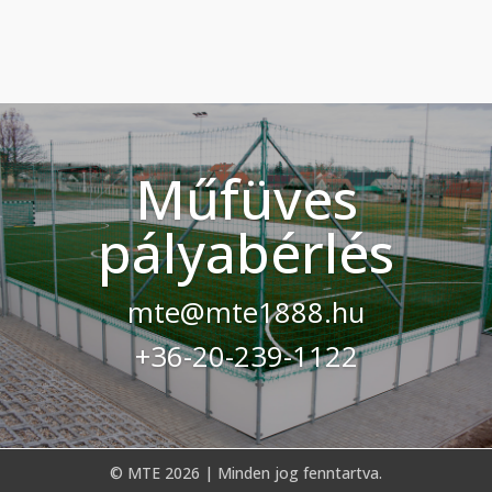
Műfüves
pályabérlés
mte@mte1888.hu
+36-20-239-1122
© MTE 2026 | Minden jog fenntartva.