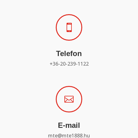

Telefon
+36-20-239-1122

E-mail
mte@mte1888.hu