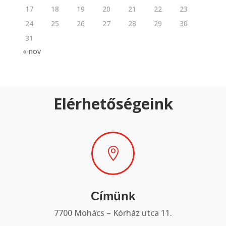
17
18
19
20
21
22
23
24
25
26
27
28
29
30
31
« nov
Elérhetőségeink

Címünk
7700 Mohács – Kórház utca 11.