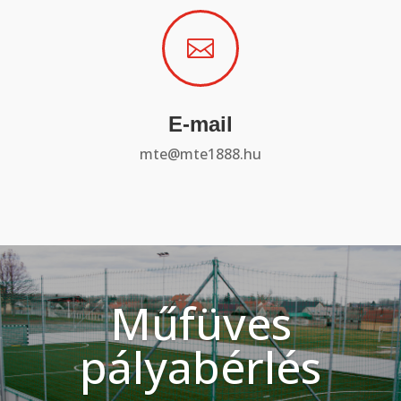

E-mail
mte@mte1888.hu
Műfüves
pályabérlés