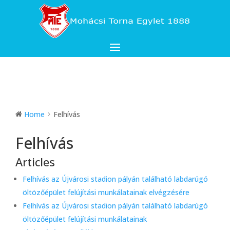
Home
Felhívás
Felhívás
Articles
Felhívás az Újvárosi stadion pályán található labdarúgó
öltözőépület felújítási munkálatainak elvégzésére
Felhívás az Újvárosi stadion pályán található labdarúgó
öltözőépület felújítási munkálatainak