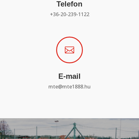
Telefon
+36-20-239-1122

E-mail
mte@mte1888.hu