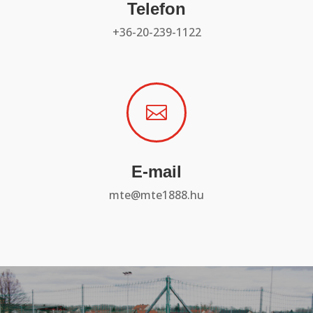
Telefon
+36-20-239-1122

E-mail
mte@mte1888.hu